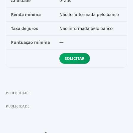
Anuidade
Grátis
R$
Renda mínima
Não foi informada pelo banco
Nã
Taxa de juros
Não informada pelo banco
—
Pontuação mínima
—
45
SOLICITAR
PUBLICIDADE
PUBLICIDADE