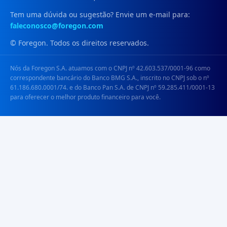
Tem uma dúvida ou sugestão? Envie um e-mail para:
faleconosco@foregon.com
© Foregon. Todos os direitos reservados.
Nós da Foregon S.A. atuamos com o CNPJ nº 42.603.537/0001-96 como
correspondente bancário do Banco BMG S.A., inscrito no CNPJ sob o nº
61.186.680.0001/74. e do Banco Pan S.A. de CNPJ nº 59.285.411/0001-13
para oferecer o melhor produto financeiro para você.