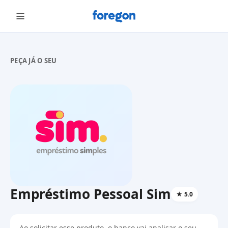
Foregon.com
PEÇA JÁ O SEU
Empréstimo Pessoal Sim
★
5.0
Ao solicitar esse produto, o banco vai analisar o seu