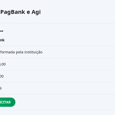
o
PagBank
e
Agi
ank
formada pela instituição
0,00
00
9
ICITAR