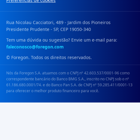
Preferências de cookies
Rua Nicolau Cacciatori, 489 - Jardim dos Pioneiros
Presidente Prudente - SP, CEP 19050-340
Tem uma dúvida ou sugestão? Envie um e-mail para:
faleconosco@foregon.com
© Foregon. Todos os direitos reservados.
Nós da Foregon S.A. atuamos com o CNPJ nº 42.603.537/0001-96 como
correspondente bancário do Banco BMG S.A., inscrito no CNPJ sob o nº
61.186.680.0001/74. e do Banco Pan S.A. de CNPJ nº 59.285.411/0001-13
para oferecer o melhor produto financeiro para você.