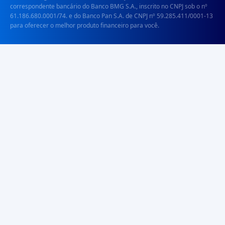
correspondente bancário do Banco BMG S.A., inscrito no CNPJ sob o nº
61.186.680.0001/74. e do Banco Pan S.A. de CNPJ nº 59.285.411/0001-13
para oferecer o melhor produto financeiro para você.