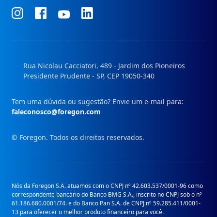
Conheça
Conheça
Conheça
Conheça
nosso
nosso
nosso
nosso
Instagram
Facebook
Linkedin
Youtube
Rua Nicolau Cacciatori, 489 - Jardim dos Pioneiros
Presidente Prudente - SP, CEP 19050-340
Tem uma dúvida ou sugestão? Envie um e-mail para:
faleconosco@foregon.com
© Foregon. Todos os direitos reservados.
Nós da Foregon S.A. atuamos com o CNPJ nº 42.603.537/0001-96 como
correspondente bancário do Banco BMG S.A., inscrito no CNPJ sob o nº
61.186.680.0001/74. e do Banco Pan S.A. de CNPJ nº 59.285.411/0001-
13 para oferecer o melhor produto financeiro para você.