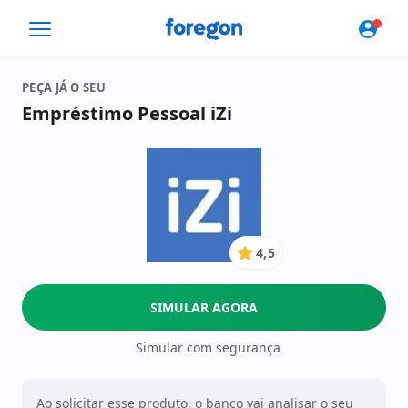
Foregon.com
PEÇA JÁ O SEU
Empréstimo Pessoal iZi
4,5
4.5
de
5
SIMULAR AGORA
Estrelas
Simular com segurança
Ao solicitar esse produto, o banco vai analisar o seu