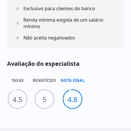
casa.
Exclusivo para clientes do banco
Renda mínima exigida de um salário
mínimo
Tenha em mente que é necessário ter uma renda
mínima de um salário mínimo e estar com o nome
Não aceita negativados
limpo. Solicite agora mesmo no site da Foregon e
realize seus sonhos com confiança e tranquilidade!
Avaliação do especialista
TAXAS
BENEFÍCIOS
NOTA FINAL
4.5
5
4.8