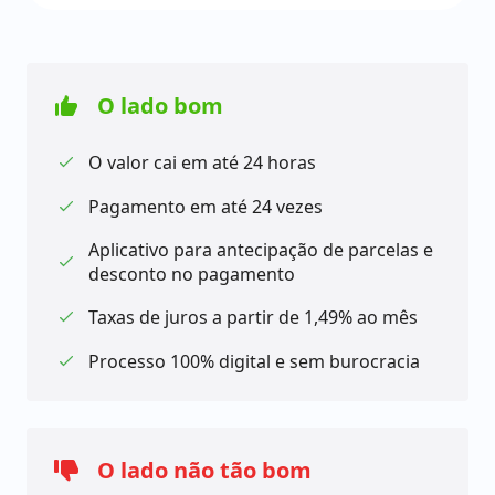
escolher a melhor forma de quitar a dívida. Além
disso, a primeira parcela só vence em até 30 dias
após a contratação, dando a você um período de
O lado bom
folga para se preparar.
O valor cai em até 24 horas
É possível também antecipar as parcelas e ainda
Pagamento em até 24 vezes
ganhar descontos no pagamento. Com o App do
Banco PAN, você pode aproveitar a oportunidade de
Aplicativo para antecipação de parcelas e
acelerar a quitação do seu empréstimo e ainda
desconto no pagamento
economizar nos juros.
Taxas de juros a partir de 1,49% ao mês
Processo 100% digital e sem burocracia
O processo de contratação é 100% digital e sem
burocracia! Esqueça os longos formulários e filas
grandes. Com o empréstimo pessoal online do
Banco PAN, você pode solicitar seu crédito de forma
O lado não tão bom
simples e rápida, tudo online, no conforto da sua