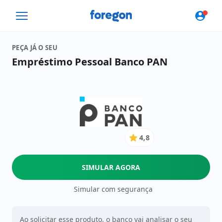
Foregon.com
PEÇA JÁ O SEU
Empréstimo Pessoal Banco PAN
4,8
4.8
de
5
SIMULAR AGORA
Estrelas
Simular com segurança
Ao solicitar esse produto, o banco vai analisar o seu