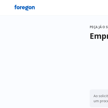
Foregon.com
PEÇA JÁ O 
Empr
Ao solici
um proce