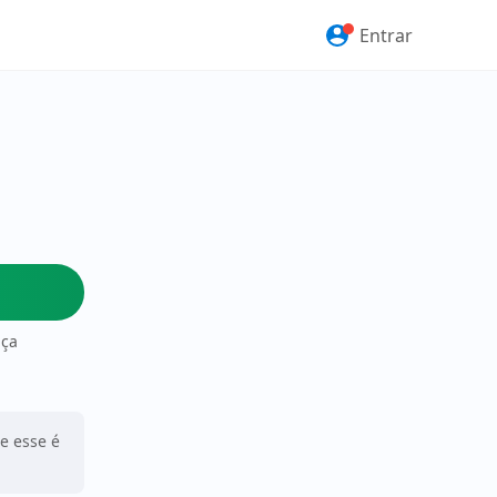
Entrar
nça
ue esse é