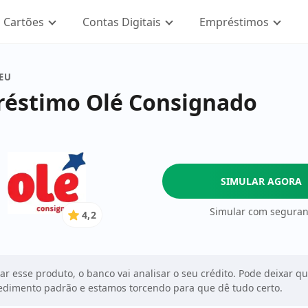
Cartões
Contas Digitais
Empréstimos
SEU
éstimo Olé Consignado
SIMULAR AGORA
Simular com segura
4,2
4.2
de
5
Estrelas
tar esse produto, o banco vai analisar o seu crédito. Pode deixar q
dimento padrão e estamos torcendo para que dê tudo certo.