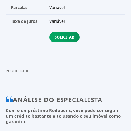
Parcelas
Variável
V
Taxa de juros
Variável
V
SOLICITAR
PUBLICIDADE
ANÁLISE DO ESPECIALISTA
Com o empréstimo Rodobens, você pode conseguir
um crédito bastante alto usando o seu imóvel como
garantia.