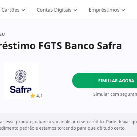
Cartões
Contas Digitais
Empréstimos
SEU
éstimo FGTS Banco Safra
SIMULAR AGORA
Simular com segura
4,1
4.1
de
5
Estrelas
tar esse produto, o banco vai analisar o seu crédito. Pode deixar q
dimento padrão e estamos torcendo para que dê tudo certo.