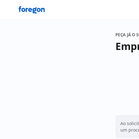
Foregon.com
PEÇA JÁ O 
Empr
Ao solici
um proce