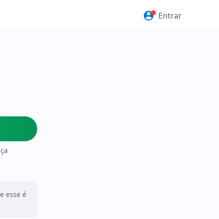
Entrar
nça
ue esse é