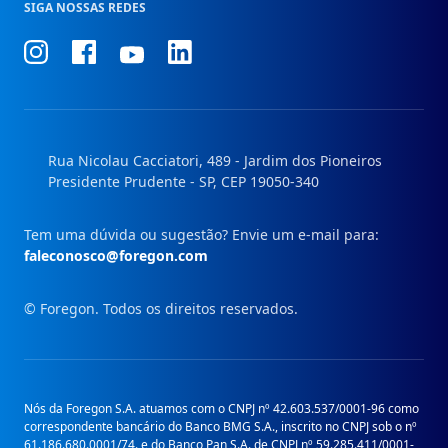
SIGA NOSSAS REDES
Conheça
Conheça
Conheça
Conheça
nosso
nosso
nosso
nosso
Instagram
Facebook
Linkedin
Youtube
Rua Nicolau Cacciatori, 489 - Jardim dos Pioneiros
Presidente Prudente - SP, CEP 19050-340
Tem uma dúvida ou sugestão? Envie um e-mail para:
faleconosco@foregon.com
© Foregon. Todos os direitos reservados.
Nós da Foregon S.A. atuamos com o CNPJ nº 42.603.537/0001-96 como
correspondente bancário do Banco BMG S.A., inscrito no CNPJ sob o nº
61.186.680.0001/74. e do Banco Pan S.A. de CNPJ nº 59.285.411/0001-