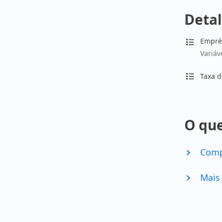
Detal
Empré
Variáv
Taxa d
O que
Comp
Mais