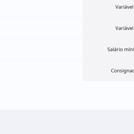
Variável
Variável
Salário mí
Consigna