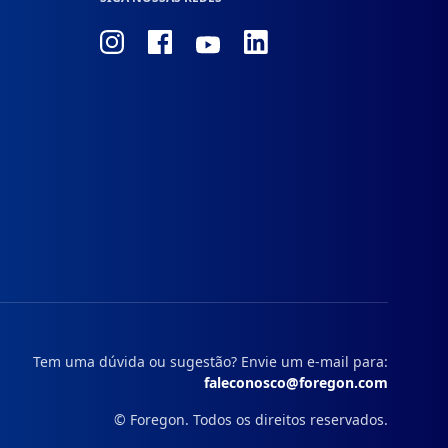
Conheça
Conheça
Conheça
Conheça
nosso
nosso
nosso
nosso
Instagram
Facebook
Linkedin
Youtube
Tem uma dúvida ou sugestão? Envie um e-mail para:
faleconosco@foregon.com
© Foregon. Todos os direitos reservados.