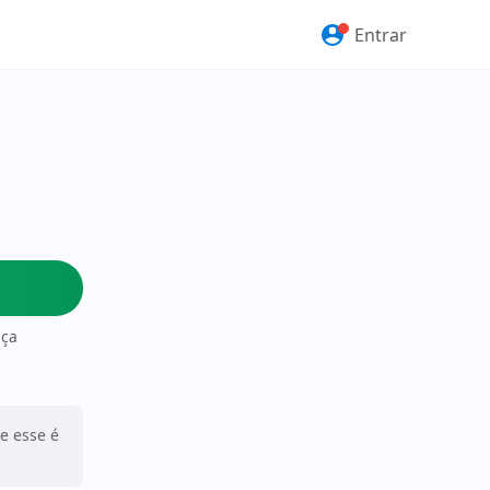
Entrar
nça
ue esse é