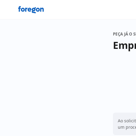
Foregon.com
PEÇA JÁ O 
Empr
Ao solici
um proce