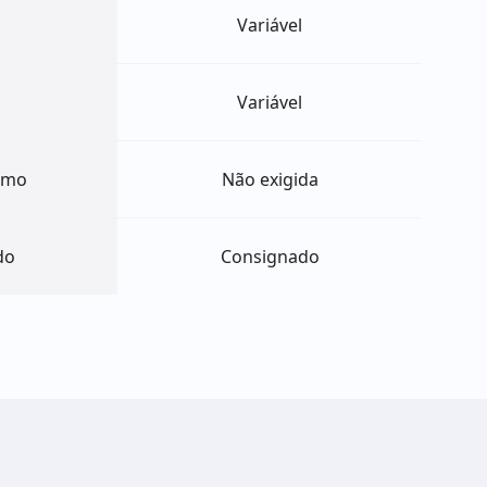
Variável
Variável
nimo
Não exigida
do
Consignado