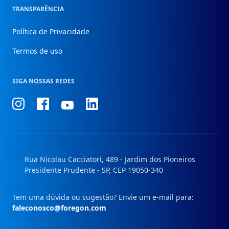
TRANSPARÊNCIA
Política de Privacidade
Termos de uso
SIGA NOSSAS REDES
Conheça
Conheça
Conheça
Conheça
nosso
nosso
nosso
nosso
Instagram
Facebook
Linkedin
Youtube
Rua Nicolau Cacciatori, 489 - Jardim dos Pioneiros
Presidente Prudente - SP, CEP 19050-340
Tem uma dúvida ou sugestão? Envie um e-mail para:
faleconosco@foregon.com