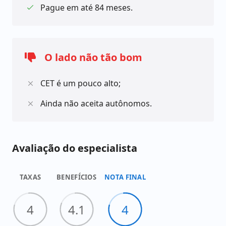
Pague em até 84 meses.
Às taxas do empréstimo Agi é de 22,57% ao ano.
Solicitar o empréstimo Agi é fácil. Basta preencher
seus dados no site, enviar seus documentos por
foto e esperar a análise do banco.
O lado não tão bom
CET é um pouco alto;
Ah, vale lembrar que este tipo de empréstimo
também pode ser solicitado por quem está
Ainda não aceita autônomos.
negativado
Avaliação do especialista
TAXAS
BENEFÍCIOS
NOTA FINAL
4
4.1
4