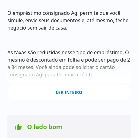
O empréstimo consignado Agi permite que você
simule, envie seus documentos e, até mesmo, feche
negócio sem sair de casa.
As taxas são reduzidas nesse tipo de empréstimo. O
mesmo é descontado em folha e pode ser pago de 2
a 84 meses. Você ainda pode solicitar o cartão
consignado Agi para ter mais crédito.
LER INTEIRO
Apesar dos benefícios, é preciso estar atento a todo
empréstimo, mais especificamente às taxas e ao
Custo Efetivo Total, ou seja, aquele valor real que
você vai pagar pelo empréstimo.
O lado bom