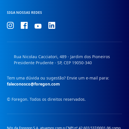
SIGA NOSSAS REDES
Conheça
Conheça
Conheça
Conheça
nosso
nosso
nosso
nosso
Instagram
Facebook
Linkedin
Youtube
Rua Nicolau Cacciatori, 489 - Jardim dos Pioneiros
Presidente Prudente - SP, CEP 19050-340
Tem uma dúvida ou sugestão? Envie um e-mail para:
faleconosco@foregon.com
© Foregon. Todos os direitos reservados.
Nós da Foregon S.A. atuamos com o CNPJ nº 42.603.537/0001-96 como