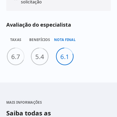
solicitação
Avaliação do especialista
O prazo de liberação do dinheiro é de 6 dias úteis
após a assinatura do contrato, o que pode ser
considerado um período razoável para quem
TAXAS
BENEFÍCIOS
NOTA FINAL
precisa do dinheiro com certa urgência.
6.7
5.4
6.1
MAIS INFORMAÇÕES
Saiba todas as