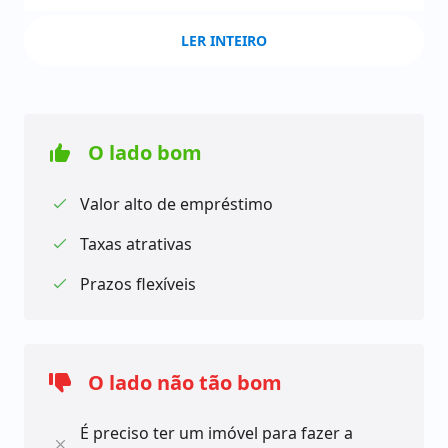
Outro benefício é a possibilidade de liberar valores
LER INTEIRO
de até R$ 5 milhões, que podem ser usados para
diferentes finalidades, como investir em um
negócio, reformar um imóvel, ou mesmo para pagar
outras dívidas com juros mais altos.
O lado bom
Valor alto de empréstimo
O prazo de pagamento também é bastante flexível,
Taxas atrativas
com um período de até 20 anos para quitar a dívida,
tornando as parcelas mais acessíveis e adequadas
Prazos flexíveis
ao orçamento do cliente.
Além disso, o Banco Bari oferece uma análise de
crédito flexível e sem custo, o que pode ser uma boa
O lado não tão bom
oportunidade para quem precisa de um
empréstimo, mas está preocupado com a aprovação
É preciso ter um imóvel para fazer a
do crédito.