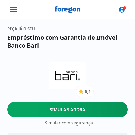
Foregon.com
PEÇA JÁ O SEU
Empréstimo com Garantia de Imóvel
Banco Bari
6,1
6.1
de
5
SIMULAR AGORA
Estrelas
Simular com segurança