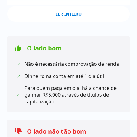
LER INTEIRO
Além disso, a Pontualidade Premiada é uma
vantagem adicional que pode incentivar os clientes a
pagarem as parcelas em dia, concorrendo a um
prêmio de R$ 5 mil. Essa é uma ótima estratégia de
O lado bom
fidelização, que pode estimular a manutenção do
bom histórico de pagamento das parcelas.
Não é necessária comprovação de renda
Dinheiro na conta em até 1 dia útil
A possibilidade de aprovação para negativados é
Para quem paga em dia, há a chance de
outro fator importante, pois muitas vezes pessoas
ganhar R$5.000 através de títulos de
com restrições de crédito têm dificuldades em obter
capitalização
empréstimos em instituições financeiras
tradicionais.
O lado não tão bom