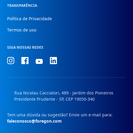
TRANSPARÊNCIA
Política de Privacidade
Termos de uso
SIGA NOSSAS REDES
Conheça
Conheça
Conheça
Conheça
nosso
nosso
nosso
nosso
Instagram
Facebook
Linkedin
Youtube
Rua Nicolau Cacciatori, 489 - Jardim dos Pioneiros
Presidente Prudente - SP, CEP 19050-340
Tem uma dúvida ou sugestão? Envie um e-mail para:
faleconosco@foregon.com