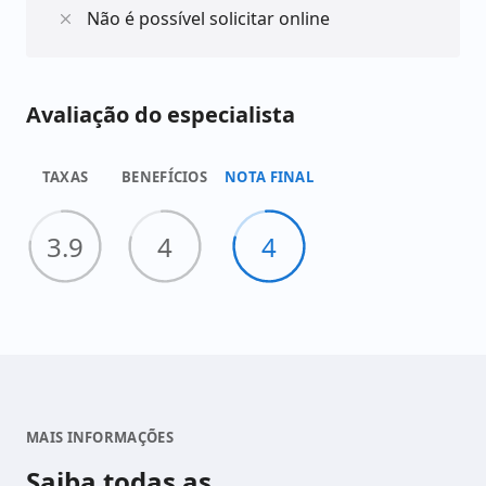
Não é possível solicitar online
disponibilizada digitalmente, a contratação do
empréstimo só pode ser feita na agência física.
Avaliação do especialista
Ao solicitar, o banco fará uma análise de crédito para
decidir se aprova ou não a sua solicitação. Se
TAXAS
BENEFÍCIOS
NOTA FINAL
aprovado, o dinheiro cai direto na sua conta e você
poderá utilizá-lo como quiser.
3.9
4
4
MAIS INFORMAÇÕES
Saiba todas as