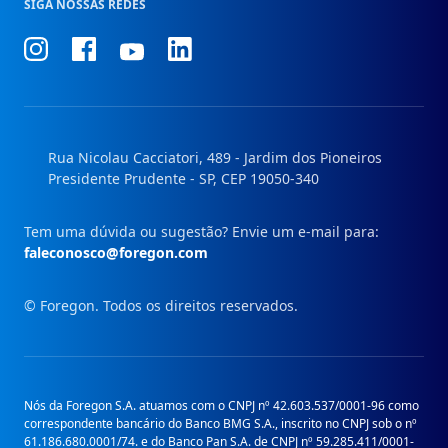
SIGA NOSSAS REDES
Conheça
Conheça
Conheça
Conheça
nosso
nosso
nosso
nosso
Instagram
Facebook
Linkedin
Youtube
Rua Nicolau Cacciatori, 489 - Jardim dos Pioneiros
Presidente Prudente - SP, CEP 19050-340
Tem uma dúvida ou sugestão? Envie um e-mail para:
faleconosco@foregon.com
© Foregon. Todos os direitos reservados.
Nós da Foregon S.A. atuamos com o CNPJ nº 42.603.537/0001-96 como
correspondente bancário do Banco BMG S.A., inscrito no CNPJ sob o nº
61.186.680.0001/74. e do Banco Pan S.A. de CNPJ nº 59.285.411/0001-