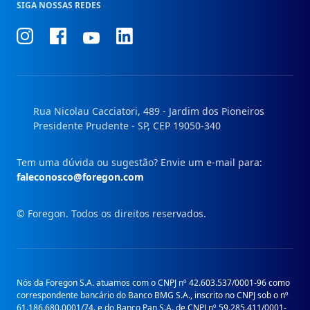
SIGA NOSSAS REDES
Conheça
Conheça
Conheça
Conheça
nosso
nosso
nosso
nosso
Instagram
Facebook
Linkedin
Youtube
Rua Nicolau Cacciatori, 489 - Jardim dos Pioneiros
Presidente Prudente - SP, CEP 19050-340
Tem uma dúvida ou sugestão? Envie um e-mail para:
faleconosco@foregon.com
© Foregon. Todos os direitos reservados.
Nós da Foregon S.A. atuamos com o CNPJ nº 42.603.537/0001-96 como
correspondente bancário do Banco BMG S.A., inscrito no CNPJ sob o nº
61.186.680.0001/74. e do Banco Pan S.A. de CNPJ nº 59.285.411/0001-