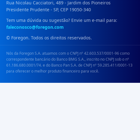
Rua Nicolau Cacciatori, 489 - Jardim dos Pioneiros
Presidente Prudente - SP, CEP 19050-340
Tem uma dúvida ou sugestão? Envie um e-mail para:
faleconosco@foregon.com
© Foregon. Todos os direitos reservados.
Nós da Foregon S.A. atuamos com o CNPJ nº 42.603.537/0001-96 como
correspondente bancário do Banco BMG S.A., inscrito no CNPJ sob o nº
61.186.680.0001/74. e do Banco Pan S.A. de CNPJ nº 59.285.411/0001-13
para oferecer o melhor produto financeiro para você.