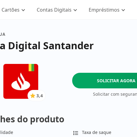
Cartões
Contas Digitais
Empréstimos
SUA
a Digital Santander
SOLICITAR AGORA
Solicitar com segura
3,4
3.4
de
5
hes do produto
Estrelas
lidade
Taxa de saque