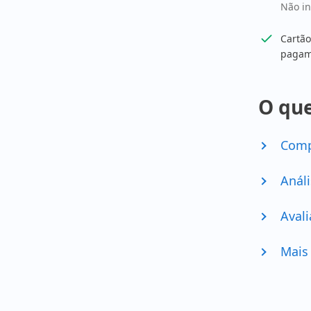
Não i
Cartão
pagam
O que
Comp
Análi
Avali
Mais