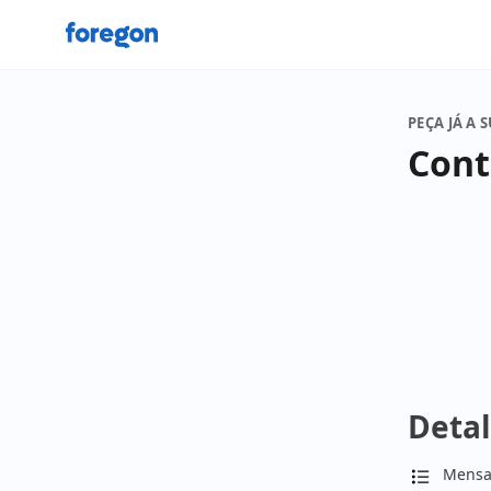
Foregon.com
PEÇA JÁ A 
Cont
Detal
Mensa