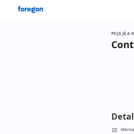
Foregon.com
PEÇA JÁ A 
Cont
Detal
Mensa