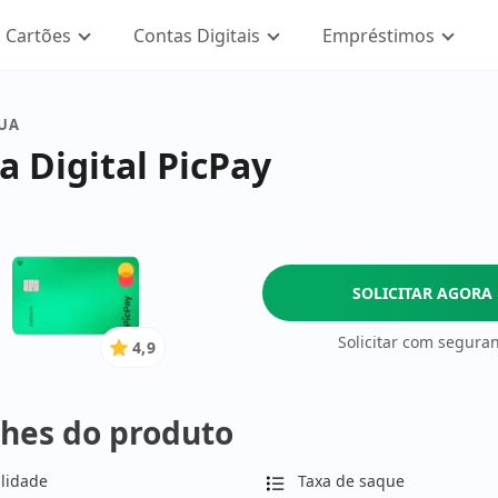
Cartões
Contas Digitais
Empréstimos
SUA
a Digital PicPay
SOLICITAR AGORA
Solicitar com segura
4,9
4.9
de
5
hes do produto
Estrelas
lidade
Taxa de saque