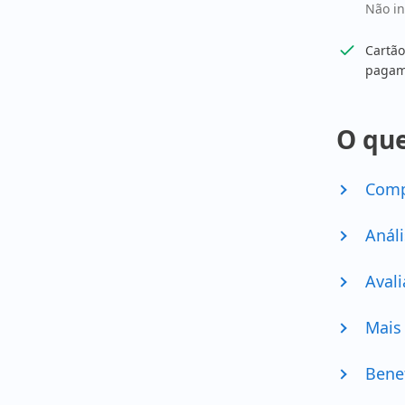
Não i
Cartão
pagam
O que
Comp
Análi
Avali
Mais
Bene