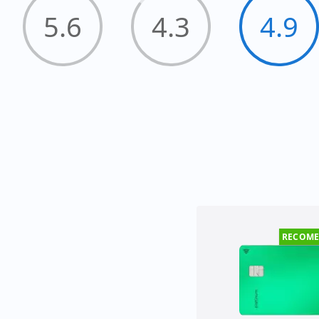
5.6
4.3
4.9
RECOM