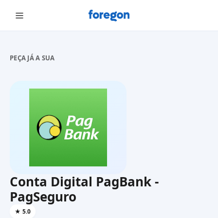
Foregon.com
PEÇA JÁ A SUA
Conta Digital PagBank -
PagSeguro
★
5.0