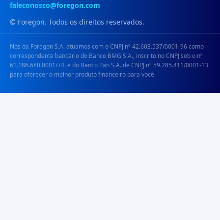
faleconosco@foregon.com
© Foregon. Todos os direitos reservados.
Nós da Foregon S.A. atuamos com o CNPJ nº 42.603.537/0001-96 como
correspondente bancário do Banco BMG S.A., inscrito no CNPJ sob o nº
61.186.680.0001/74. e do Banco Pan S.A. de CNPJ nº 59.285.411/0001-13
para oferecer o melhor produto financeiro para você.