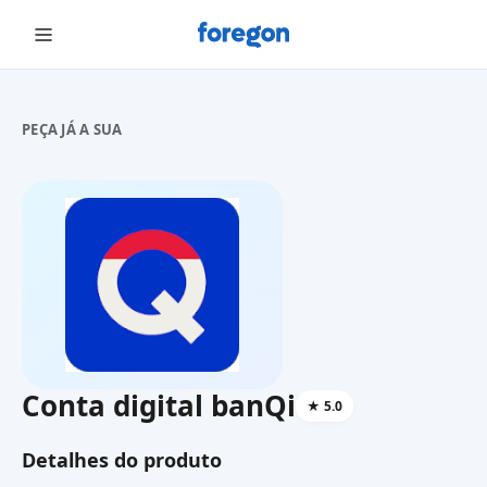
Foregon.com
PEÇA JÁ A SUA
Conta digital banQi
★
5.0
Detalhes do produto