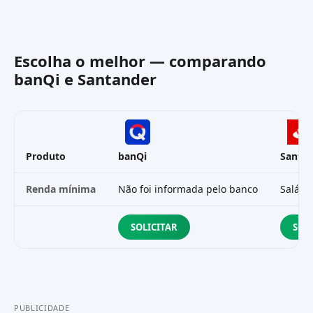
Escolha o melhor — comparando
banQi
e
Santander
Produto
banQi
Santa
Renda mínima
Não foi informada pelo banco
Salári
SOLICITAR
SOL
PUBLICIDADE