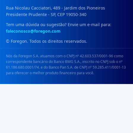
Rua Nicolau Cacciatori, 489 - Jardim dos Pioneiros
Presidente Prudente - SP, CEP 19050-340
Tem uma dúvida ou sugestão? Envie um e-mail para:
faleconosco@foregon.com
© Foregon. Todos os direitos reservados.
Nós da Foregon S.A. atuamos com o CNPJ nº 42.603.537/0001-96 como
correspondente bancário do Banco BMG S.A., inscrito no CNPJ sob o nº
61.186.680.0001/74. e do Banco Pan S.A. de CNPJ nº 59.285.411/0001-13
para oferecer o melhor produto financeiro para você.