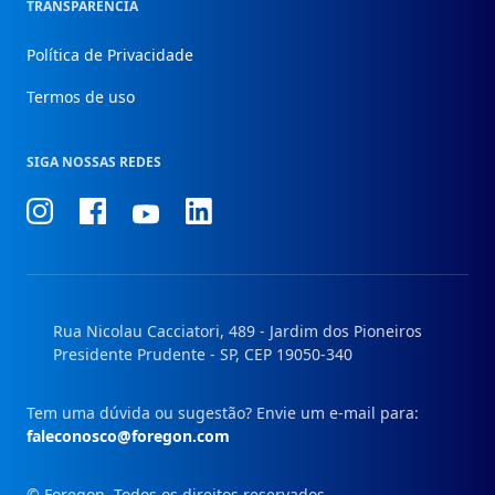
TRANSPARÊNCIA
Política de Privacidade
Termos de uso
SIGA NOSSAS REDES
Conheça
Conheça
Conheça
Conheça
nosso
nosso
nosso
nosso
Instagram
Facebook
Linkedin
Youtube
Rua Nicolau Cacciatori, 489 - Jardim dos Pioneiros
Presidente Prudente - SP, CEP 19050-340
Tem uma dúvida ou sugestão? Envie um e-mail para:
faleconosco@foregon.com
© Foregon. Todos os direitos reservados.