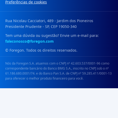
Preferências de cookies
Rua Nicolau Cacciatori, 489 - Jardim dos Pioneiros
Presidente Prudente - SP, CEP 19050-340
Tem uma dúvida ou sugestão? Envie um e-mail para:
faleconosco@foregon.com
© Foregon. Todos os direitos reservados.
Nós da Foregon S.A. atuamos com o CNPJ nº 42.603.537/0001-96 como
correspondente bancário do Banco BMG S.A., inscrito no CNPJ sob o nº
61.186.680.0001/74. e do Banco Pan S.A. de CNPJ nº 59.285.411/0001-13
para oferecer o melhor produto financeiro para você.