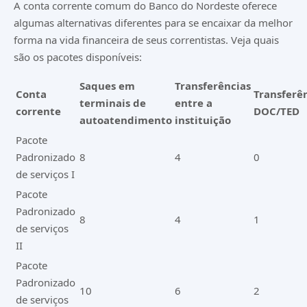
A conta corrente comum do Banco do Nordeste oferece
algumas alternativas diferentes para se encaixar da melhor
forma na vida financeira de seus correntistas. Veja quais
são os pacotes disponíveis:
Saques em
Transferências
Conta
Transferê
terminais de
entre a
corrente
DOC/TED
autoatendimento
instituição
Pacote
Padronizado
8
4
0
de serviços I
Pacote
Padronizado
8
4
1
de serviços
II
Pacote
Padronizado
10
6
2
de serviços