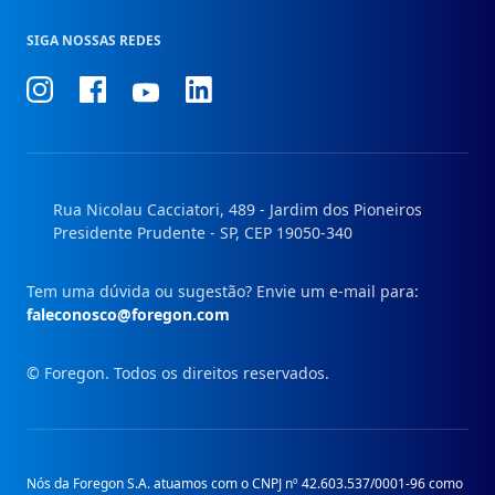
SIGA NOSSAS REDES
Conheça
Conheça
Conheça
Conheça
nosso
nosso
nosso
nosso
Instagram
Facebook
Linkedin
Youtube
Rua Nicolau Cacciatori, 489 - Jardim dos Pioneiros
Presidente Prudente - SP, CEP 19050-340
Tem uma dúvida ou sugestão? Envie um e-mail para:
faleconosco@foregon.com
© Foregon. Todos os direitos reservados.
Nós da Foregon S.A. atuamos com o CNPJ nº 42.603.537/0001-96 como