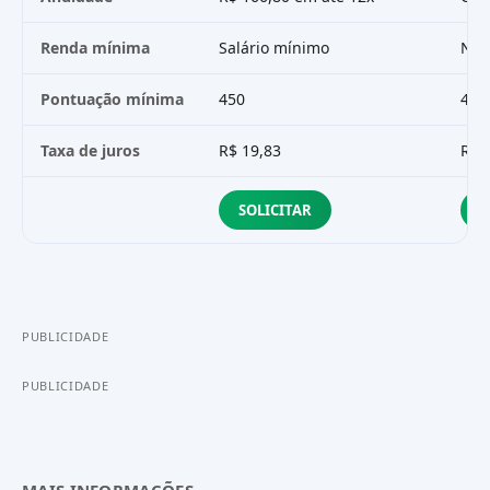
Renda mínima
Salário mínimo
Não
Pontuação mínima
450
451
Taxa de juros
R$ 19,83
R$ 
SOLICITAR
S
PUBLICIDADE
PUBLICIDADE
MAIS INFORMAÇÕES