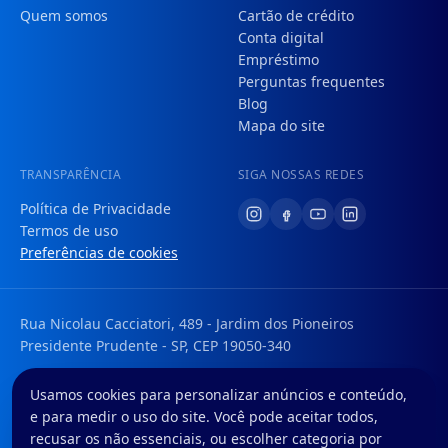
Quem somos
Cartão de crédito
Conta digital
Empréstimo
Perguntas frequentes
Blog
Mapa do site
TRANSPARÊNCIA
SIGA NOSSAS REDES
Política de Privacidade
Termos de uso
Preferências de cookies
Rua Nicolau Cacciatori, 489 - Jardim dos Pioneiros
Presidente Prudente - SP, CEP 19050-340
Tem uma dúvida ou sugestão? Envie um e-mail para:
Usamos cookies para personalizar anúncios e conteúdo,
faleconosco@foregon.com
e para medir o uso do site. Você pode aceitar todos,
© Foregon. Todos os direitos reservados.
recusar os não essenciais, ou escolher categoria por