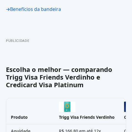
Benefícios da bandeira
PUBLICIDADE
Escolha o melhor — comparando
Trigg Visa Friends Verdinho
e
Credicard Visa Platinum
Produto
Trigg Visa Friends Verdinho
Cre
Anuidade
R$ 166,80 em até 12x
Grát