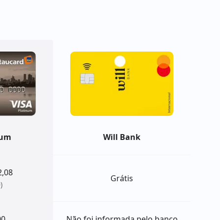
num
Will Bank
2,08
Grátis
)
00
Não foi informada pelo banco