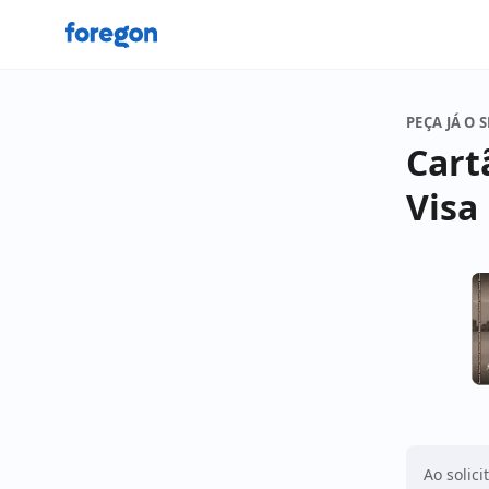
Foregon.com
PEÇA JÁ O 
Cart
Visa
Ao solici