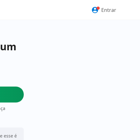
Entrar
inum
nça
ue esse é