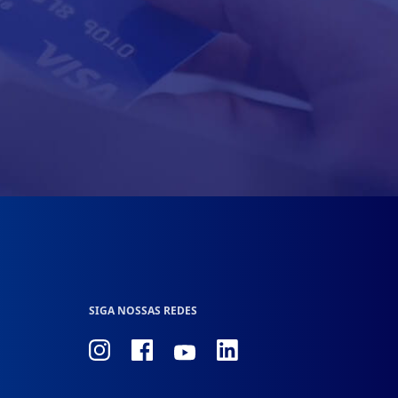
SIGA NOSSAS REDES
Conheça
Conheça
Conheça
Conheça
nosso
nosso
nosso
nosso
Instagram
Facebook
Linkedin
Youtube