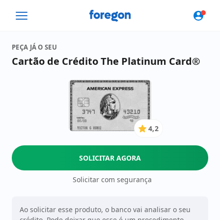
Foregon.com
PEÇA JÁ O SEU
Cartão de Crédito The Platinum Card®
4,2
4.2
de
5
SOLICITAR AGORA
Estrelas
Solicitar com segurança
Ao solicitar esse produto, o banco vai analisar o seu
crédito. Pode deixar que esse é um procedimento