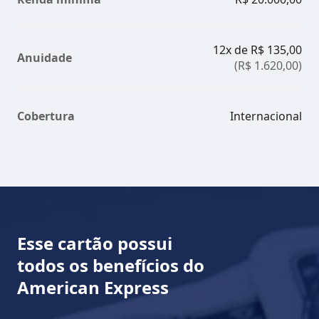
até duas semanas.
12x de R$ 135,00
E aí, gostou do The Platinum Card? Solicite o seu
Anuidade
(R$ 1.620,00)
agora mesmo pelo Portal da Foregon e descubra as
suas chances de aprovação. É totalmente rápido e
seguro!
Cobertura
Internacional
Esse cartão possui
todos os benefícios do
American Express