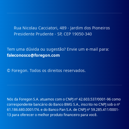
nosso
nosso
nosso
nosso
Instagram
Facebook
Linkedin
Youtube
Rua Nicolau Cacciatori, 489 - Jardim dos Pioneiros
Presidente Prudente - SP, CEP 19050-340
Tem uma dúvida ou sugestão? Envie um e-mail para:
faleconosco@foregon.com
© Foregon. Todos os direitos reservados.
Nós da Foregon S.A. atuamos com o CNPJ nº 42.603.537/0001-96 como
correspondente bancário do Banco BMG S.A., inscrito no CNPJ sob o nº
61.186.680.0001/74. e do Banco Pan S.A. de CNPJ nº 59.285.411/0001-
13 para oferecer o melhor produto financeiro para você.