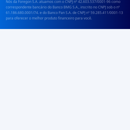
Nós da Foregon S.A. atuamos com o CNPJ nº 42.603.537/0001-96 como
correspondente bancário do Banco BMG S.A., inscrito no CNPJ sob o nº
61.186.680.0001/74. e do Banco Pan S.A. de CNPJ nº 59.285.411/0001-13
para oferecer o melhor produto financeiro para você.