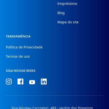
Empréstimo
Blog
Mapa do site
TRANSPARÊNCIA
Política de Privacidade
Termos de uso
SIGA NOSSAS REDES
Conheça
Conheça
Conheça
Conheça
nosso
nosso
nosso
nosso
Instagram
Facebook
Linkedin
Youtube
Rua Nicolau Cacciatori, 489 - Jardim dos Pioneiros