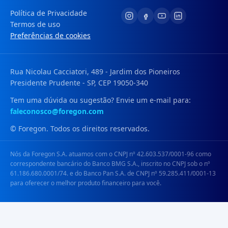
Política de Privacidade
Termos de uso
Preferências de cookies
Rua Nicolau Cacciatori, 489 - Jardim dos Pioneiros
Presidente Prudente - SP, CEP 19050-340
Tem uma dúvida ou sugestão? Envie um e-mail para:
faleconosco@foregon.com
© Foregon. Todos os direitos reservados.
Nós da Foregon S.A. atuamos com o CNPJ nº 42.603.537/0001-96 como
correspondente bancário do Banco BMG S.A., inscrito no CNPJ sob o nº
61.186.680.0001/74. e do Banco Pan S.A. de CNPJ nº 59.285.411/0001-13
para oferecer o melhor produto financeiro para você.