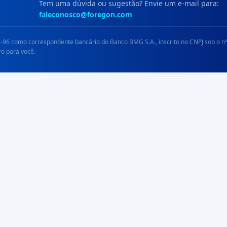
Tem uma dúvida ou sugestão? Envie um e-mail para:
faleconosco@foregon.com
96 como correspondente bancário do Banco BMG S.A., inscrito no CNPJ sob o nº
ro para você.