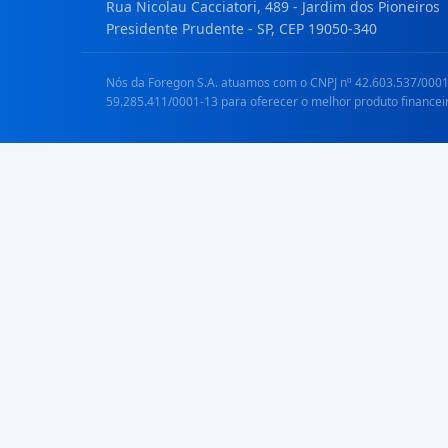
Rua Nicolau Cacciatori, 489 - Jardim dos Pioneiros
Presidente Prudente - SP, CEP 19050-340
Nós da Foregon S.A. atuamos com o CNPJ nº 42.603.537/0001-
59.285.411/0001-13 para oferecer o melhor produto financei