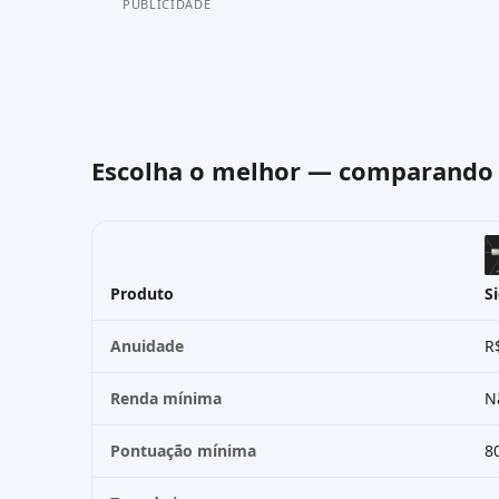
PUBLICIDADE
Escolha o melhor — comparand
Produto
S
Anuidade
R
Renda mínima
N
Pontuação mínima
8