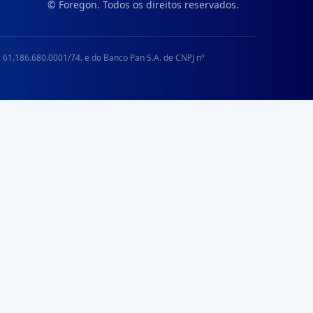
© Foregon. Todos os direitos reservados.
 61.186.680.0001/74. e do Banco Pan S.A. de CNPJ nº