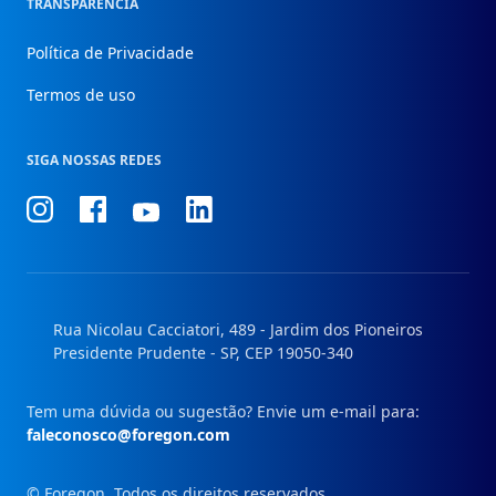
TRANSPARÊNCIA
Política de Privacidade
Termos de uso
SIGA NOSSAS REDES
Conheça
Conheça
Conheça
Conheça
nosso
nosso
nosso
nosso
Instagram
Facebook
Linkedin
Youtube
Rua Nicolau Cacciatori, 489 - Jardim dos Pioneiros
Presidente Prudente - SP, CEP 19050-340
Tem uma dúvida ou sugestão? Envie um e-mail para:
faleconosco@foregon.com
© Foregon. Todos os direitos reservados.