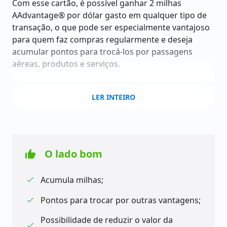
Com esse cartão, é possível ganhar 2 milhas
AAdvantage® por dólar gasto em qualquer tipo de
transação, o que pode ser especialmente vantajoso
para quem faz compras regularmente e deseja
acumular pontos para trocá-los por passagens
aéreas, produtos e serviços.
Além disso, o cartão oferece 1 milha extra em
LER INTEIRO
compras em moeda estrangeira, ou seja, é ideal
para quem costuma viajar para o exterior com
frequência ou faz compras em sites internacionais. E
para aqueles que voam com frequência pela
American Airlines, o
O lado bom
Santander oferece o dobro de milhas em compras
nessa companhia aérea.
Acumula milhas;
Outro ponto interessante é que as milhas
Pontos para trocar por outras vantagens;
AAdvantage® nunca expiram enquanto o cartão
Possibilidade de reduzir o valor da
estiver ativo, o que significa que é possível acumulá-