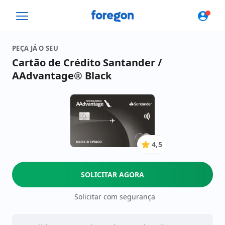
Foregon.com
PEÇA JÁ O SEU
Cartão de Crédito Santander /
AAdvantage® Black
4,5
4.5
de
5
SOLICITAR AGORA
Estrelas
Solicitar com segurança