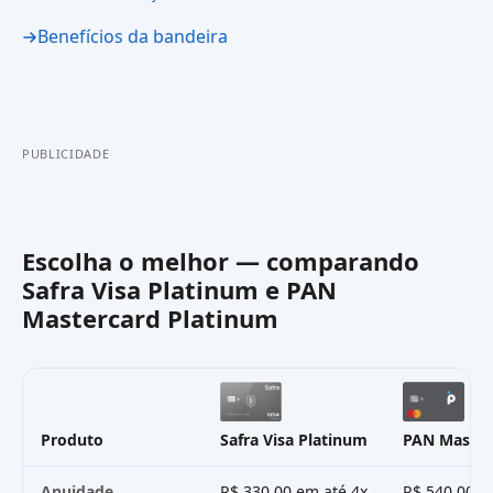
Benefícios da bandeira
PUBLICIDADE
Escolha o melhor — comparando
Safra Visa Platinum
e
PAN
Mastercard Platinum
Produto
Safra Visa Platinum
PAN Master
Anuidade
R$ 330,00 em até 4x
R$ 540,00 e