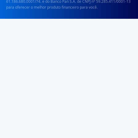
61.186.680.0001/74. e do Banco Pan S.A. de CNPJ nº 59.285.411/0001-13
para oferecer o melhor produto financeiro para você.