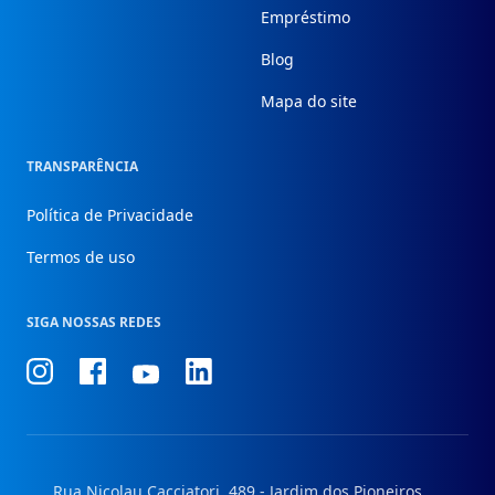
Empréstimo
Blog
Mapa do site
TRANSPARÊNCIA
Política de Privacidade
Termos de uso
SIGA NOSSAS REDES
Conheça
Conheça
Conheça
Conheça
nosso
nosso
nosso
nosso
Instagram
Facebook
Linkedin
Youtube
Rua Nicolau Cacciatori, 489 - Jardim dos Pioneiros