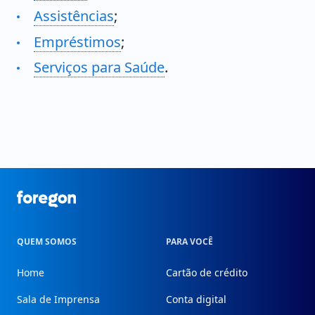
Assistências
;
Empréstimos
;
Serviços para Saúde
.
Foregon.com
QUEM SOMOS
PARA VOCÊ
Home
Cartão de crédito
Sala de Imprensa
Conta digital