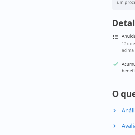
um proce
Detal
Anuid
12x de
acima 
Acumul
benefí
O que
Análi
Avali