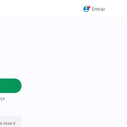
Entrar
nça
ue esse é