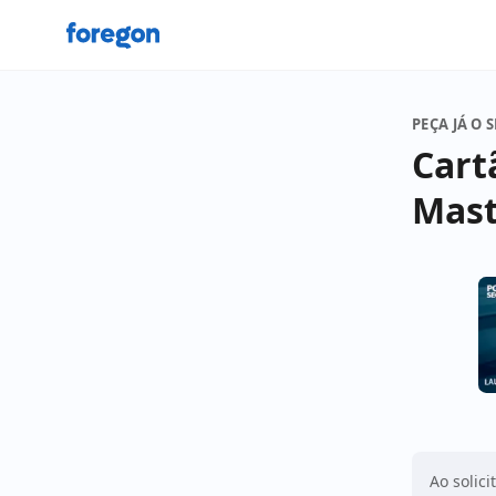
Foregon.com
PEÇA JÁ O 
Cart
Mast
Ao solici