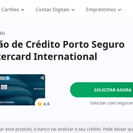
Cartões
Contas Digitais
Empréstimos
SEU
ão de Crédito Porto Seguro
ercard International
SOLICITAR AGORA
Solicitar com segura
4,6
4.6
de
5
Estrelas
tar esse produto, o banco vai analisar o seu crédito. Pode deixar q