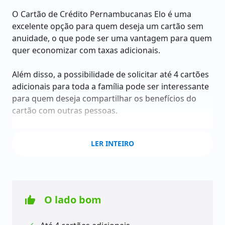
O Cartão de Crédito Pernambucanas Elo é uma
excelente opção para quem deseja um cartão sem
anuidade, o que pode ser uma vantagem para quem
quer economizar com taxas adicionais.
Além disso, a possibilidade de solicitar até 4 cartões
adicionais para toda a família pode ser interessante
para quem deseja compartilhar os benefícios do
cartão com outras pessoas.
O cartão é aceito em todas as lojas Pernambucanas,
LER INTEIRO
ponto vantajoso para aqueles que costumam
realizar compras na rede, além de possuir cobertura
internacional.
A loja não informa qual é a renda mínima exigida
O lado bom
para solicitar o cartão, o que pode ser uma
desvantagem para aqueles que desejam saber