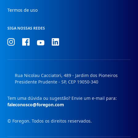
Termos de uso
SIGA NOSSAS REDES
Conheça
Conheça
Conheça
Conheça
nosso
nosso
nosso
nosso
Instagram
Facebook
Linkedin
Youtube
Rua Nicolau Cacciatori, 489 - Jardim dos Pioneiros
Presidente Prudente - SP, CEP 19050-340
Tem uma dúvida ou sugestão? Envie um e-mail para:
faleconosco@foregon.com
© Foregon. Todos os direitos reservados.