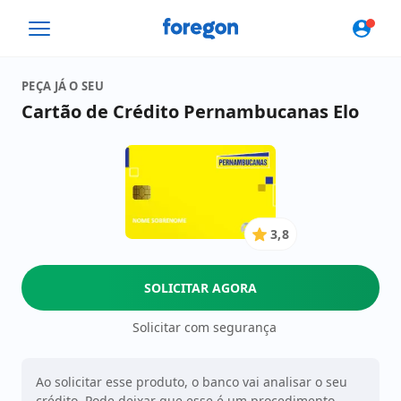
Foregon.com
PEÇA JÁ O SEU
Cartão de Crédito Pernambucanas Elo
3,8
3.8
de
5
SOLICITAR AGORA
Estrelas
Solicitar com segurança
Ao solicitar esse produto, o banco vai analisar o seu
crédito. Pode deixar que esse é um procedimento