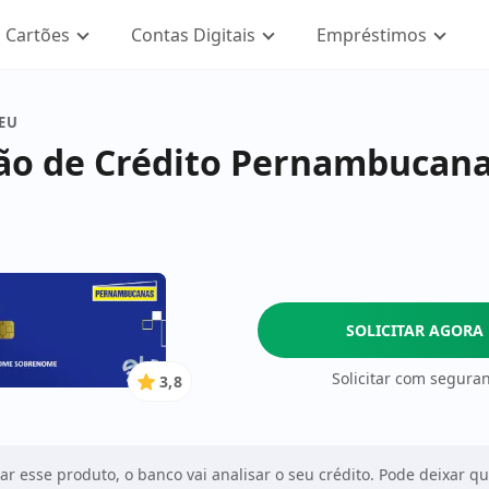
Cartões
Contas Digitais
Empréstimos
SEU
ão de Crédito Pernambucana
SOLICITAR AGORA
Solicitar com segura
3,8
3.8
de
5
Estrelas
tar esse produto, o banco vai analisar o seu crédito. Pode deixar q