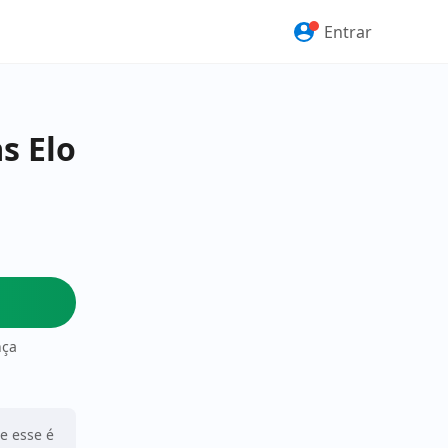
Entrar
s Elo
nça
ue esse é