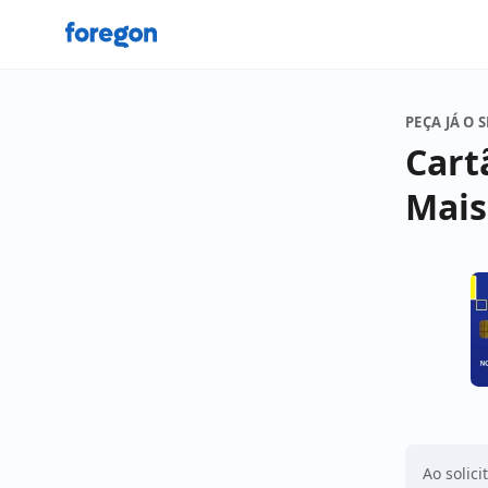
Foregon.com
PEÇA JÁ O 
Cart
Mais
Ao solici