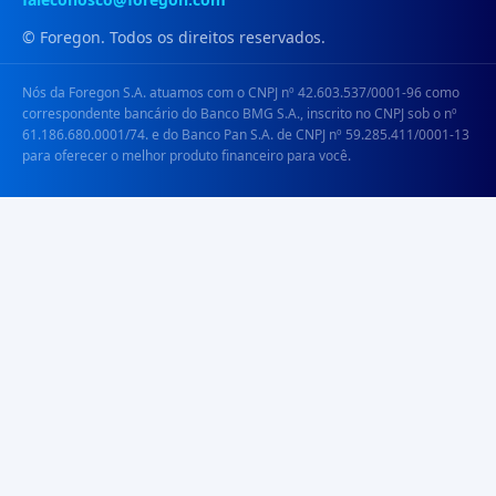
© Foregon. Todos os direitos reservados.
Nós da Foregon S.A. atuamos com o CNPJ nº 42.603.537/0001-96 como
correspondente bancário do Banco BMG S.A., inscrito no CNPJ sob o nº
61.186.680.0001/74. e do Banco Pan S.A. de CNPJ nº 59.285.411/0001-13
para oferecer o melhor produto financeiro para você.