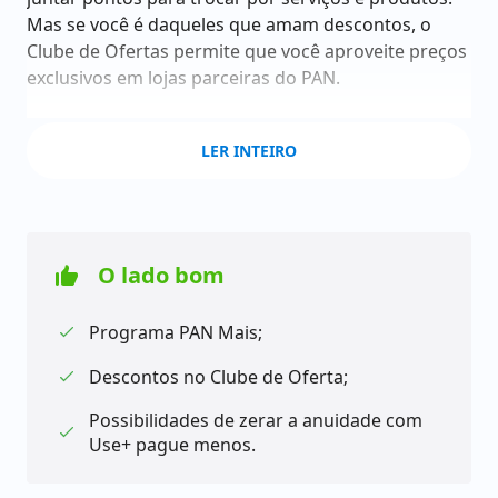
Mas se você é daqueles que amam descontos, o
Clube de Ofertas permite que você aproveite preços
exclusivos em lojas parceiras do PAN.
Por ser um cartão Platinum, ele proporciona mais
LER INTEIRO
pontos no Programa PAN Mais. Isso faz com que a
anuidade fique um tanto quanto cara. No entanto,
você pode zerar esse valor dependendo do valor da
sua fatura com o Use+ pague menos.
O lado bom
Além disso, você também precisa comprovar renda
mínima para ser aprovado na análise. Se precisar de
Programa PAN Mais;
um cartão adicional, terá que desembolsar um valor
maior ainda.
Descontos no Clube de Oferta;
Possibilidades de zerar a anuidade com
Outro ponto interessante do cartão é que você tem
Use+ pague menos.
total autonomia por meio do web banking e
aplicativo PAN. Você pode solicitá-lo no site oficial do