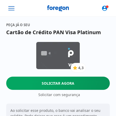
Foregon.com
PEÇA JÁ O SEU
Cartão de Crédito PAN Visa Platinum
4,3
4.3
de
5
SOLICITAR AGORA
Estrelas
Solicitar com segurança
Ao solicitar esse produto, o banco vai analisar o seu
crédito. Pode deixar que esse é um procedimento