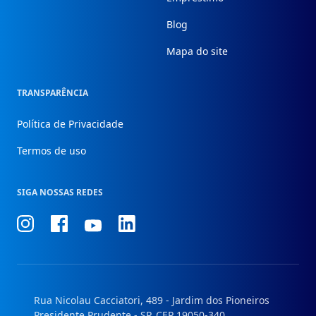
Blog
Mapa do site
TRANSPARÊNCIA
Política de Privacidade
Termos de uso
SIGA NOSSAS REDES
Conheça
Conheça
Conheça
Conheça
nosso
nosso
nosso
nosso
Instagram
Facebook
Linkedin
Youtube
Rua Nicolau Cacciatori, 489 - Jardim dos Pioneiros
Presidente Prudente - SP, CEP 19050-340