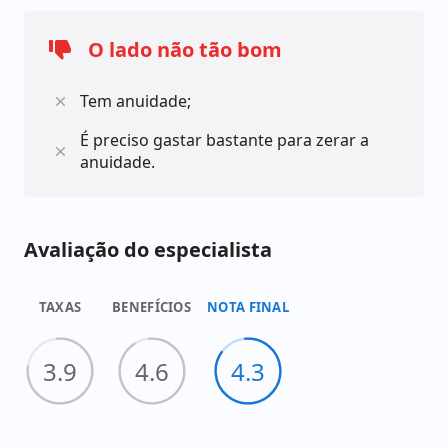
PAN. Basta preencher um pequeno formulário com
alguns dos seus dados pessoais.
O lado não tão bom
Tem anuidade;
É preciso gastar bastante para zerar a
anuidade.
Avaliação do especialista
TAXAS
BENEFÍCIOS
NOTA FINAL
3.9
4.6
4.3