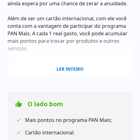
ainda espera por uma chance de zerar a anuidade.
Além de ser um cartão internacional, com ele você
conta com a vantagem de participar do programa
PAN Mais. A cada 1 real gasto, você pode acumular
mais pontos para trocar por produtos e outros
serviços.
Apesar de cobrar anuidade, não podemos esquecer
LER INTEIRO
que existe a possibilidade de zerá-la por meio do
Use+ pague menos. Mas para fazer isso, você terá
que desembolsar uma quantia considerável todos
os meses.
O lado bom
Mais pontos no programa PAN Mais;
Cartão internacional.