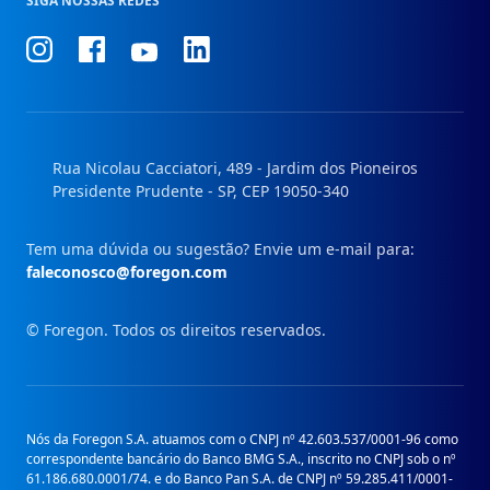
SIGA NOSSAS REDES
Conheça
Conheça
Conheça
Conheça
nosso
nosso
nosso
nosso
Instagram
Facebook
Linkedin
Youtube
Rua Nicolau Cacciatori, 489 - Jardim dos Pioneiros
Presidente Prudente - SP, CEP 19050-340
Tem uma dúvida ou sugestão? Envie um e-mail para:
faleconosco@foregon.com
© Foregon. Todos os direitos reservados.
Nós da Foregon S.A. atuamos com o CNPJ nº 42.603.537/0001-96 como
correspondente bancário do Banco BMG S.A., inscrito no CNPJ sob o nº
61.186.680.0001/74. e do Banco Pan S.A. de CNPJ nº 59.285.411/0001-