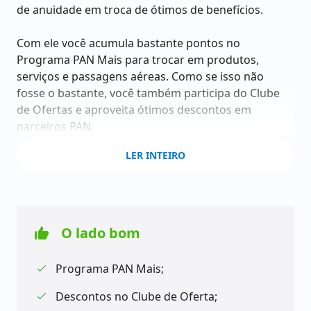
de anuidade em troca de ótimos de benefícios.
Com ele você acumula bastante pontos no
Programa PAN Mais para trocar em produtos,
serviços e passagens aéreas. Como se isso não
fosse o bastante, você também participa do Clube
de Ofertas e aproveita ótimos descontos em
parceiros PAN.
LER INTEIRO
Por ser um cartão Platinum, as taxas deste cartão
são um tanto quanto caras. Mas a boa notícia é que
você pode diminuir o valor dela, e até mesmo, zerá-
la dependendo do seu gasto mensal com o Use+
pague menos.
O lado bom
Ah, outra exigência para obter o cartão, é que você
Programa PAN Mais;
precisa comprar uma renda mínima um pouco alta
para ser aprovado.
Descontos no Clube de Oferta;