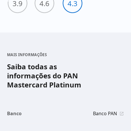
3.9
4.6
4.3
esperar o prazo de análise para ter uma resposta do
seu pedido.
MAIS INFORMAÇÕES
Saiba todas as
informações do PAN
Mastercard Platinum
Banco
Banco PAN