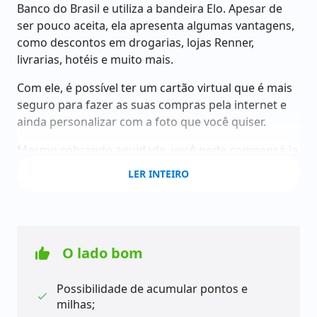
Banco do Brasil e utiliza a bandeira Elo. Apesar de
ser pouco aceita, ela apresenta algumas vantagens,
como descontos em drogarias, lojas Renner,
livrarias, hotéis e muito mais.
Com ele, é possível ter um cartão virtual que é mais
seguro para fazer as suas compras pela internet e
ainda personalizar com a foto que você quiser.
Mesmo cobrando anuidade, você pode compensá-la
acumulando pontos e milhas no programa Ponto
LER INTEIRO
para Você e pagar a anuidade mais baixa,
comparando com os outros cartões que estão
participando do programa.
A solicitação dele pode ser feita pelo app ou no site
O lado bom
do Banco do Brasil. Basta ter seus documentos
pessoais em mãos e preencher um formulário.
Possibilidade de acumular pontos e
Depois, o banco tem até 10 dias úteis para analisar a
milhas;
sua proposta.