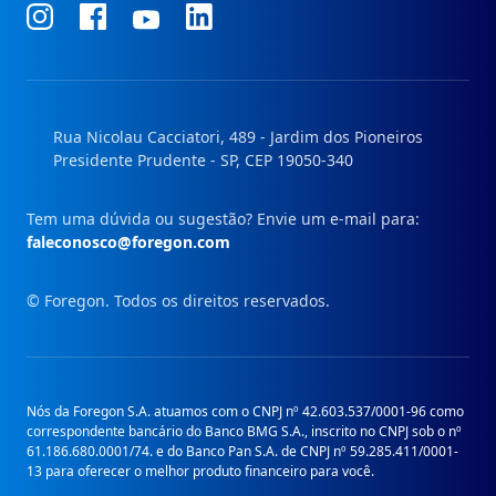
Conheça
Conheça
Conheça
Conheça
nosso
nosso
nosso
nosso
Instagram
Facebook
Linkedin
Youtube
Rua Nicolau Cacciatori, 489 - Jardim dos Pioneiros
Presidente Prudente - SP, CEP 19050-340
Tem uma dúvida ou sugestão? Envie um e-mail para:
faleconosco@foregon.com
© Foregon. Todos os direitos reservados.
Nós da Foregon S.A. atuamos com o CNPJ nº 42.603.537/0001-96 como
correspondente bancário do Banco BMG S.A., inscrito no CNPJ sob o nº
61.186.680.0001/74. e do Banco Pan S.A. de CNPJ nº 59.285.411/0001-
13 para oferecer o melhor produto financeiro para você.