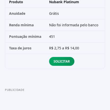
Produto
Nubank Platinum
C6
Anuidade
Grátis
Gr
Renda mínima
Não foi informada pelo banco
Nã
Pontuação mínima
451
—
Taxa de juros
R$ 2,75 a R$ 14,00
R$
SOLICITAR
PUBLICIDADE