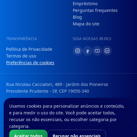
Empréstimo
Perguntas frequentes
Blog
Mapa do site
TRANSPARÊNCIA
SIGA NOSSAS REDES
Política de Privacidade
Termos de uso
Preferências de cookies
Rua Nicolau Cacciatori, 489 - Jardim dos Pioneiros
Presidente Prudente - SP, CEP 19050-340
Tem uma dúvida ou sugestão? Envie um e-mail para:
Usamos cookies para personalizar anúncios e conteúdo,
faleconosco@foregon.com
e para medir o uso do site. Você pode aceitar todos,
© Foregon. Todos os direitos reservados.
recusar os não essenciais, ou escolher categoria por
categoria.
Nós da Foregon S.A. atuamos com o CNPJ nº 42.603.537/0001-96 como
Aceitar todos
Recusar não essenciais